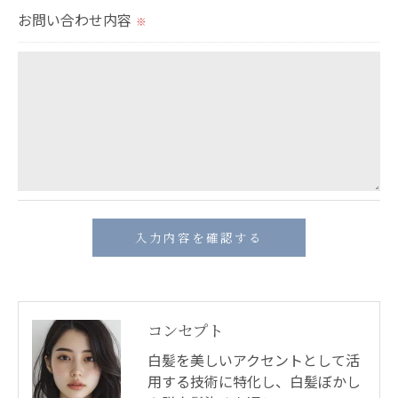
お問い合わせ内容
のサービスをご提供できない場合がございますので
※
予めご了承ください。
＜個人情報の開示･訂正・削除･利用停止の手続につ
いて＞
当社では、お客様の個人情報の開示･訂正･削除・利
用停止の手続を定めさせて頂いております。
ご本人である事を確認のうえ、対応させて頂きま
す。
個人情報の開示･訂正･削除・利用停止の具体的手続
きにつきましては、お電話でお問合せ下さい。
コンセプト
白髪を美しいアクセントとして活
用する技術に特化し、白髪ぼかし