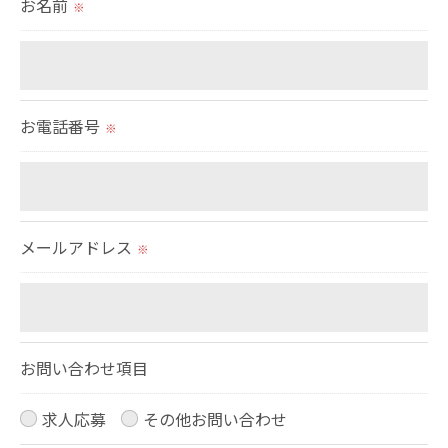
お名前
※
取得した個人情報を第三者に提供することはいたし
ません。
＜個人情報の委託について＞
お電話番号
※
当社では、利用目的の達成に必要な範囲において、
個人情報を外部に委託する場合があります。
これらの委託先に対しては個人情報保護契約等の措
置をとり、適切な監督を行います。
メールアドレス
※
＜個人情報の安全管理＞
当社では、個人情報の漏洩等がなされないよう、適
切に安全管理対策を実施します。
お問い合わせ項目
＜個人情報を与えなかった場合に生じる結果＞
求人応募
その他お問い合わせ
必要な情報を頂けない場合は、それに対応した当社