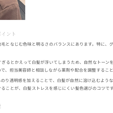
白髪が出始めた方へ人気のぼかしカラー選び
白髪ぼかしにおすすめのグレージュ系カラー解説
白髪が目立たないベージュ系カラーの選び方
ポイント
白髪ぼかしで品よく見せるカラーバリエーション
30代40代に合う白髪が浮かないカラー提案
地毛となじむ色味と明るさのバランスにあります。特に、
白髪ぼかしで失敗しないための色選びポイント
伸びても安心な白髪ぼかしのメリット徹底ガイド
すぎるとかえって白髪が浮いてしまうため、自然なトーン
白髪ぼかしは伸びても境目が気にならない理由
ので、担当美容師と相談しながら薬剤や配合を調整するこ
白髪ぼかしで長く楽しめる髪色の秘訣
んのり透明感を加えることで、白髪が自然に溶け込むよう
白髪ぼかしの色持ちと次回メンテナンスのコツ
けることが、白髪ストレスを感じにくい髪色選びのコツで
白髪ぼかしでストレスフリーな毎日を実現
白髪ぼかしは将来的なグレイヘア移行にも最適
説