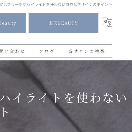
かしブリーチやハイライトを使わない自然なデザインのポイント
Beauty
楽天BEAUTY
問い合わせ
ブログ
当サロンの特徴
コラム
白髪染め
プライベートサロン
ハイライトを使わない
カラー
ト
ハイライト
ショートカット