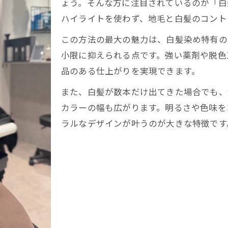
ょう。そんな方に注目されているのが「白
ハイライトなし白髪ぼかしのデメリットと対策
ハイライトを使わず、地毛と白髪のコント
ブリーチを使わない白髪ぼかしの実践ポイント
この方法の最大の魅力は、白髪染め特有の
ブリーチ無し白髪ぼかしで叶う上品な髪色
小限に抑えられる点です。強い薬剤や脱色
白髪ぼかしでダメージレスな仕上がりを目指す方
品のある仕上がりを実現できます。
白髪ぼかしに合うカラーリングの選び方ガイド
また、白髪が数本だけ出てきた場合でも、
白髪が出てきた方の自然なカラー提案
カラーの幅も広がります。明るさや色味を
ブリーチなし白髪ぼかしの施術注意点と相談方法
ラルなデザインが叶うのが大きな特徴です
ナチュラルなデザインで白髪を目立たせない方法
白髪ぼかしで自然な立体感を作るデザイン術
白髪が浮かず目立たないカラー選びのコツ
白髪ぼかしで実現する大人の品格ヘアデザイン
ハイライトやブリーチなしで叶う透明感の秘密
白髪を活かしたナチュラルな髪色の楽しみ方