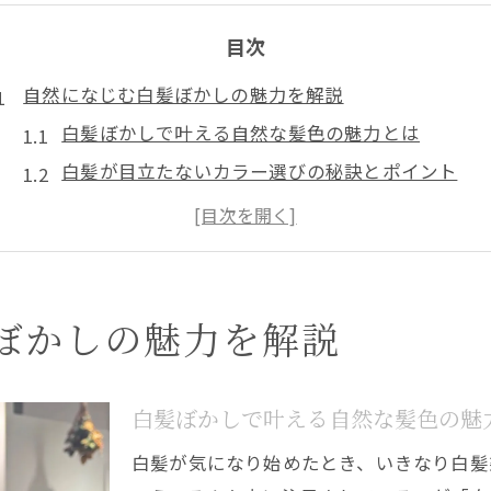
目次
自然になじむ白髪ぼかしの魅力を解説
白髪ぼかしで叶える自然な髪色の魅力とは
白髪が目立たないカラー選びの秘訣とポイント
白髪ぼかしと白髪染めの違いを徹底解説
ハイライトなしで白髪ぼかしを始めるメリット
白髪が出始めた30代40代におすすめの白髪ぼかし
ハイライトなしで叶える大人の白髪対策術
ぼかしの魅力を解説
ハイライトなし白髪ぼかしの安心ポイント紹介
白髪が目立たないグレージュ系カラーの選び方
白髪ぼかしで叶える自然な髪色の魅
ブリーチ不要でできる白髪ぼかしの最新アプロー
白髪が気になり始めたとき、いきなり白髪
40代女性に人気の白髪ぼかしの実践メリット