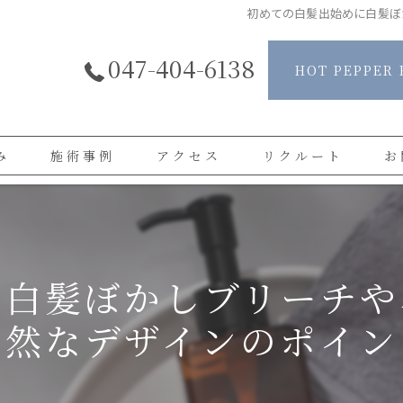
初めての白髪出始めに白髪ぼ
047-404-6138
HOT PEPPER 
み
施術事例
アクセス
リクルート
お
よくある質問
お客様の声
に白髪ぼかしブリーチや
自然なデザインのポイン