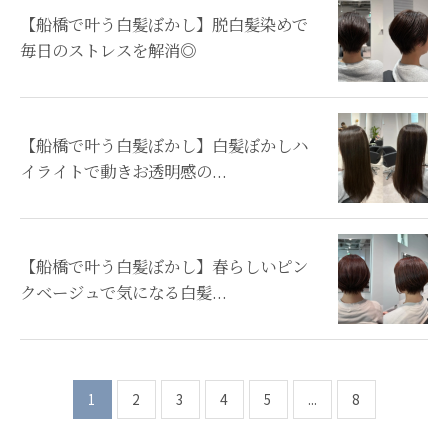
【船橋で叶う白髪ぼかし】脱白髪染めで
毎日のストレスを解消◎
【船橋で叶う白髪ぼかし】白髪ぼかしハ
イライトで動きお透明感の...
【船橋で叶う白髪ぼかし】春らしいピン
クベージュで気になる白髪...
1
2
3
4
5
...
8