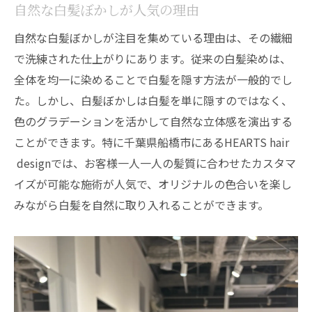
自然な白髪ぼかしが人気の理由
白髪ぼかし施術のアフターケア方法
施術成功のための事前準備ポイント
自然な白髪ぼかしが注目を集めている理由は、その繊細
で洗練された仕上がりにあります。従来の白髪染めは、
白髪を健康的に美しく見せる脱白髪染めのポイ
全体を均一に染めることで白髪を隠す方法が一般的でし
ント
た。しかし、白髪ぼかしは白髪を単に隠すのではなく、
健康的な髪を保つためのコツ
色のグラデーションを活かして自然な立体感を演出する
脱白髪染めの持続効果を高める方法
ことができます。特に千葉県船橋市にあるHEARTS hair
カラーが映える髪のコンディショニング
designでは、お客様一人一人の髪質に合わせたカスタマ
白髪ぼかしと健康的なヘアケアの関係
イズが可能な施術が人気で、オリジナルの色合いを楽し
色持ちを良くするためのホームケア
みながら白髪を自然に取り入れることができます。
プロのアドバイスで差をつける
あなたに合った色選びの秘訣！船橋市での脱白
髪染めの方法
肌色に合わせたカラー選びのポイント