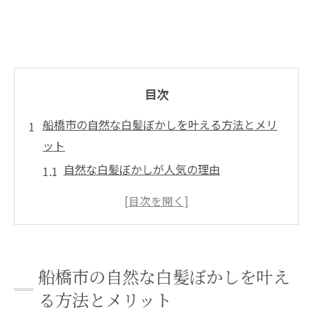
目次
船橋市の自然な白髪ぼかしを叶える方法とメリ
ット
自然な白髪ぼかしが人気の理由
白髪ぼかしで得られる美しい仕上がり
髪に優しい施術方法とその効果
地元船橋市での白髪ぼかしの選択肢
白髪ぼかし施術の前後比較
船橋市の自然な白髪ぼかしを叶え
白髪ぼかしで叶える理想のヘアスタイル
る方法とメリット
脱白髪染めの魅力とは？船橋市で選べる新しい