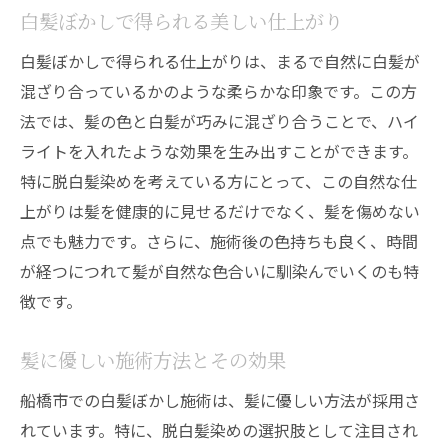
白髪ぼかしで得られる美しい仕上がり
前線
ツヤ感を引き出す施術の特徴
白髪ぼかしで得られる仕上がりは、まるで自然に白髪が
混ざり合っているかのような柔らかな印象です。この方
船橋市で体験できる最新技術
法では、髪の色と白髪が巧みに混ざり合うことで、ハイ
自然なツヤを保つ毎日のケア
ライトを入れたような効果を生み出すことができます。
プロが教えるツヤの秘訣
特に脱白髪染めを考えている方にとって、この自然な仕
脱白髪染めで実現する上質な髪
上がりは髪を健康的に見せるだけでなく、髪を傷めない
髪と地肌の健康を守るための施策
点でも魅力です。さらに、施術後の色持ちも良く、時間
脱白髪染めで新しい自分を発見！船橋市での実
が経つにつれて髪が自然な色合いに馴染んでいくのも特
践術
徴です。
新しいスタイルに挑戦する勇気
髪に優しい施術方法とその効果
脱白髪染めで変わるライフスタイル
自分らしさを引き出すカラーリング
船橋市での白髪ぼかし施術は、髪に優しい方法が採用さ
船橋市での成功事例から学ぶ
れています。特に、脱白髪染めの選択肢として注目され