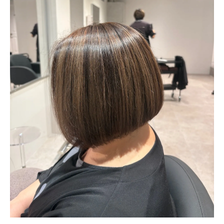
トレンドカラーと自分らしさの融合
カウンセリングで見つける最適な色
豊富な色味で個性を引き出す
船橋市での色選びの成功例
色選びで失敗しないためのアドバイス
髪に優しい白髪ぼかしとは？船橋市でのサロン
選びのコツ
髪に優しい成分とは何か
信頼できるサロンの選び方
サロンでのカウンセリングの重要性
施術後のアフターサービスをチェック
口コミで選ぶ安心のサロン
プロフェッショナルな技術者の見分け方
自然なツヤを実現！船橋市での脱白髪染めの最