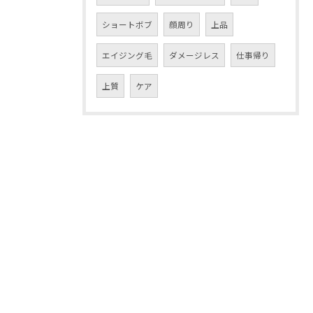
ショートボブ
顔周り
上品
エイジング毛
ダメージレス
仕事帰り
上質
ケア