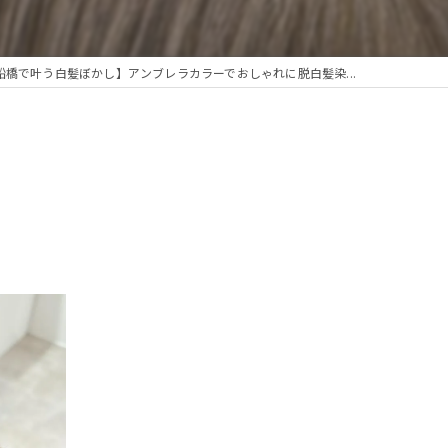
船橋で叶う白髪ぼかし】アンブレラカラーでおしゃれに脱白髪染...