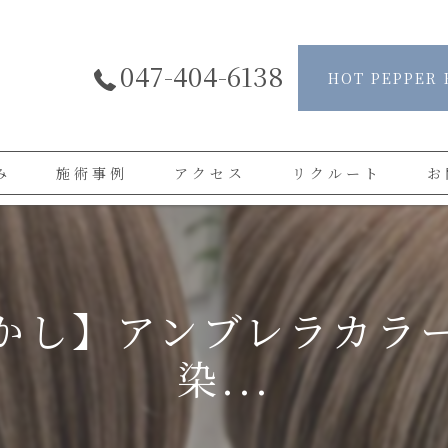
047-404-6138
HOT PEPPER 
み
施術事例
アクセス
リクルート
お
よくある質問
お客様の声
かし】アンブレラカラ
染...