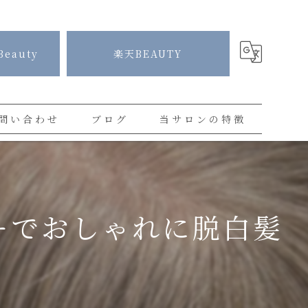
Beauty
楽天BEAUTY
問い合わせ
ブログ
当サロンの特徴
コラム
白髪染め
プライベートサロン
ーでおしゃれに脱白髪
カラー
ハイライト
ショートカット