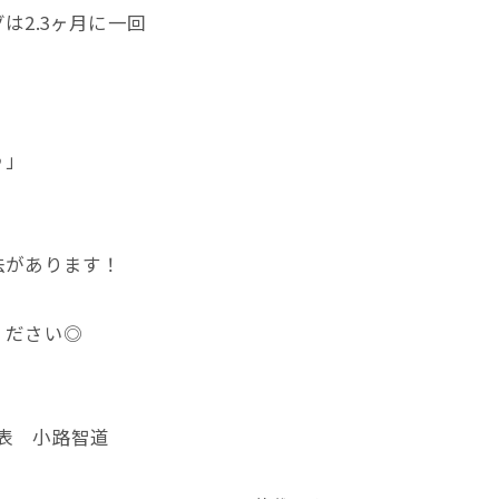
は2.3ヶ月に一回
♪」
法があります！
ください◎
代表 小路智道