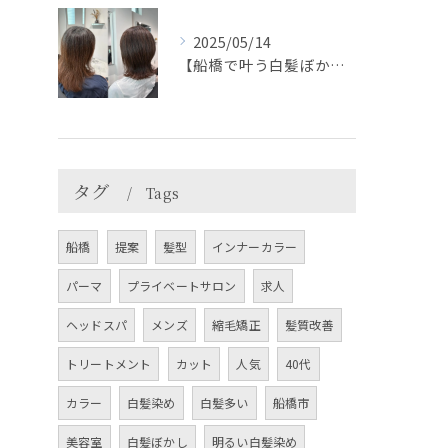
2025/05/14
【船橋で叶う白髪ぼかし】白髪比率が多くても出来る脱白髪染め⭐...
タグ
Tags
船橋
提案
髪型
インナーカラー
パーマ
プライベートサロン
求人
ヘッドスパ
メンズ
縮毛矯正
髪質改善
トリートメント
カット
人気
40代
カラー
白髪染め
白髪多い
船橋市
美容室
白髪ぼかし
明るい白髪染め