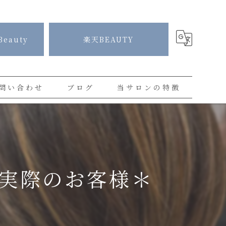
Beauty
楽天BEAUTY
問い合わせ
ブログ
当サロンの特徴
コラム
白髪染め
プライベートサロン
カラー
実際のお客様＊
ハイライト
ショートカット