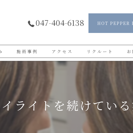
047-404-6138
HOT PEPPER 
み
施術事例
アクセス
リクルート
お
よくある質問
お客様の声
ハイライトを続けている