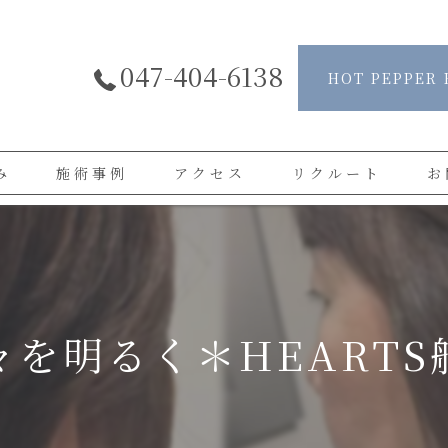
047-404-6138
HOT PEPPER 
み
施術事例
アクセス
リクルート
お
よくある質問
お客様の声
を明るく＊HEART