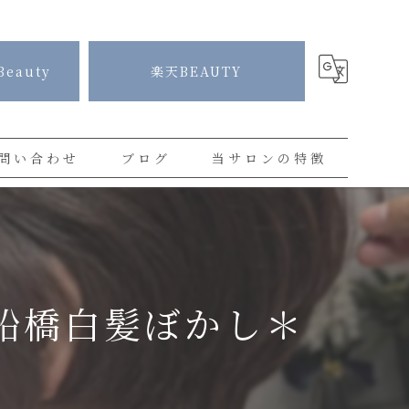
Beauty
楽天BEAUTY
問い合わせ
ブログ
当サロンの特徴
コラム
白髪染め
プライベートサロン
カラー
S船橋白髪ぼかし＊
ハイライト
ショートカット